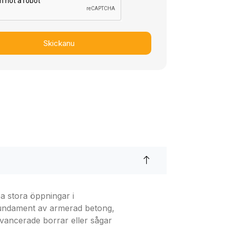
Skickanu
pa stora öppningar i
 fundament av armerad betong,
avancerade borrar eller sågar