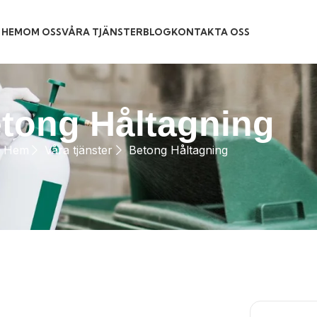
HEM
OM OSS
VÅRA TJÄNSTER
BLOG
KONTAKTA OSS
tong Håltagning
Hem
Våra tjänster
Betong Håltagning