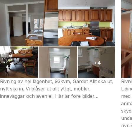
Rivning och hantering av farligt avfall, eternit. Villa,
Bost
Lidingö Här river vi ett gammalt ventilationssystem
färd
med eternit skivor. Efter att ha skickat in lokal
omvan
anmälan kan rivning påbörjas. Behövs full
provt
skyddsutrustning samt bygga in slussar med ett
finns
undertryck så att inget damm sipprar ut under
rivningen.