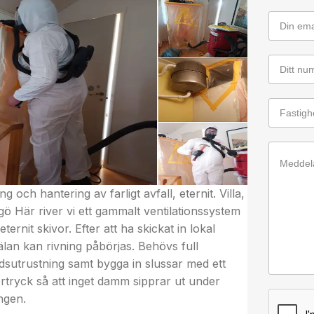
adsrättsförening, Vivstavarvsvägen Nu är vi
Rivning a
iga med rivning av en lokal som ska senare ska
nytt ska in
dlas till en bostad. Vi har även utfört
innevägga
agning för att säkerställa att inget farligt avfall
 på plats.