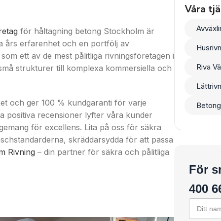
Våra tj
Avväxli
retag
för håltagning betong Stockholm är
 års erfarenhet och en portfölj av
Husrivn
 som ett av de mest pålitliga rivningsföretagen i
Riva V
 små strukturer till komplexa kommersiella och
Lättriv
het och ger 100 % kundgaranti för varje
Betong
a positiva recensioner lyfter våra kunder
gemang för excellens. Lita på oss för säkra
anschstandarderna, skräddarsydda för att passa
m Rivning
– din partner för säkra och pålitliga
För s
400 6