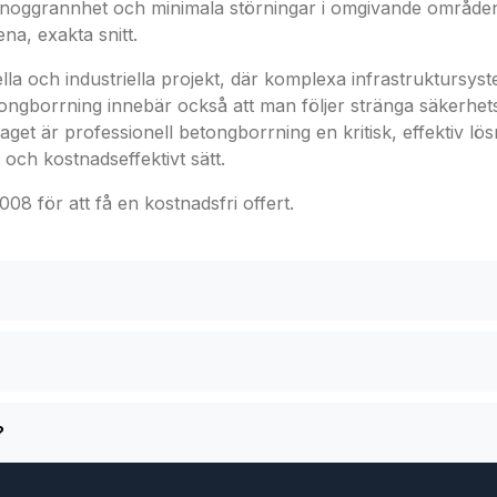
 noggrannhet och minimala störningar i omgivande områden
na, exakta snitt.
iella och industriella projekt, där komplexa infrastruktursy
ngborrning innebär också att man följer stränga säkerhets-
get är professionell betongborrning en kritisk, effektiv l
och kostnadseffektivt sätt.
 för att få en kostnadsfri offert.
?